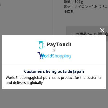
重量： 109 g
素材： ナイロン + PU/ ポ
中国製
この商品へのお問い