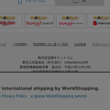
スマートフォン
PC
ガイド
ご利用規約
特定商取引法に基づく表記
会社情報
プライバシー
株式会社綿半ドットコム
東京公安委員会（許可済み） 306609804230号
管理医療機器販売業 届出日：平成27年11月19日
（東京都墨田区保健所生活衛生課）
PCボンバー
Copyright 2022
Watahan.com Co., Ltd. Powered by Watahan Partner
、クッキーを利用しています。サイト利用を継続することにより、クッ