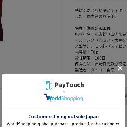
特徴：あじわい深いチェダー
した。国内産のり使用。
名称：海藻類加工品
原材料名：小麦粉（国内製造
ーズニング（乳成分・大豆を
ノ酸等）、甘味料（ステビア
内容量：70g
賞味期限：180日
保存方法：直射日光及び高温
製造者：ダイコー食品
この商品へのお問い