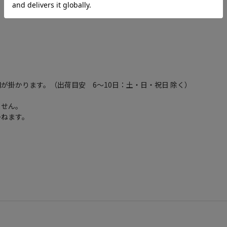
が掛かります。（出荷目安 6～10日：土・日・祝日 除く）
ません。
かねます。