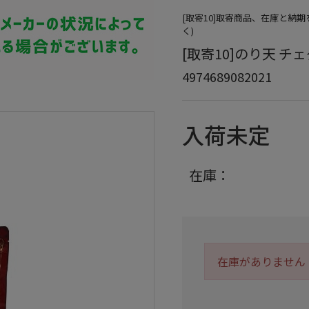
[取寄10]取寄商品、在庫と納
く)
[取寄10]のり天 チェダー
4974689082021
入荷未定
在庫：
在庫がありません