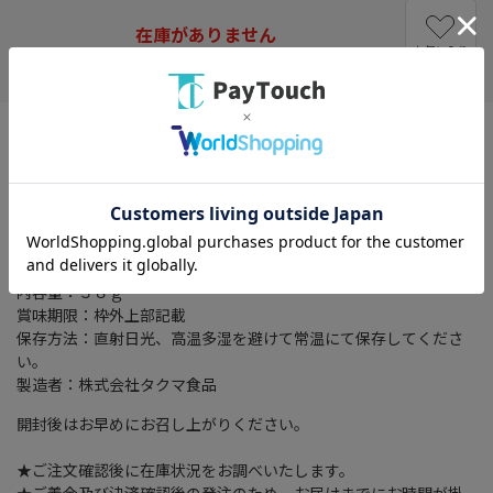
在庫がありません
お気に入り
特徴：素材の旨味が凝縮されたしいたけの天ぷらのスナック
名称：ドライフルーツ
原材料名：しいたけ加工品（しいたけ（中国）、植物油、でん
粉、小麦粉、ぶどう糖、食塩、砂糖、醤油、こしょう）、にんに
く粉末、唐辛子／調味料（アミノ酸等）、乳化剤、膨張剤、増粘
剤（グァーガム）、（一部に小麦・大豆・豚肉を含む）
内容量：３８ｇ
賞味期限：枠外上部記載
保存方法：直射日光、高温多湿を避けて常温にて保存してくださ
い。
製造者：株式会社タクマ食品
開封後はお早めにお召し上がりください。
★ご注文確認後に在庫状況をお調べいたします。