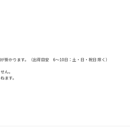
が掛かります。（出荷目安 6～10日：土・日・祝日 除く）
ません。
かねます。