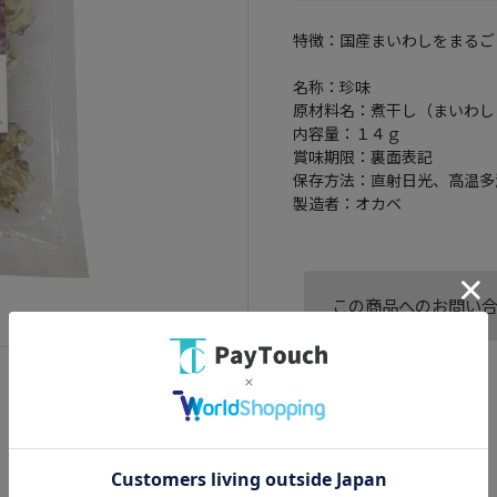
特徴：国産まいわしをまるご
名称：珍味
原材料名：煮干し（まいわし
内容量：１４ｇ
賞味期限：裏面表記
保存方法：直射日光、高温多
製造者：オカベ
この商品へのお問い