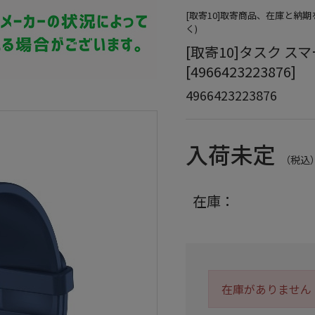
[取寄10]取寄商品、在庫と納
く)
[取寄10]タスク スマート
[4966423223876]
4966423223876
入荷未定
（税込
在庫：
在庫がありません