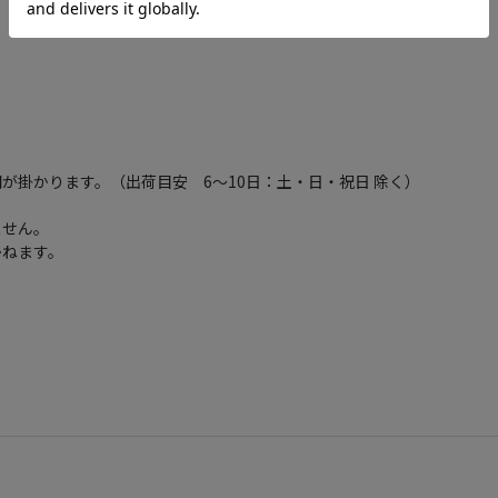
が掛かります。（出荷目安 6～10日：土・日・祝日 除く）
ません。
かねます。