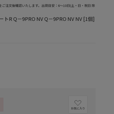
期をご注文後確認いたします。出荷目安：6～10日(土・日・祝日 除
R Q－9PRO NV Q－9PRO NV NV [1個]
）
お気に入り