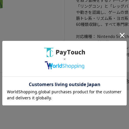
「リングコン」と「レッグバ
や動きを認識し、ゲームの世
筋トレ系・リズム系・ヨガ系
60種類収録し、すべて専門
対応機種： Nintendo Switch
メーカー： 任天堂
ジャンル： フィットネスア
CERO： CERO「A」全年齢
この商品へのお問い