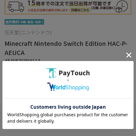
任天堂(ニンテンドウ)
Minecraft Nintendo Switch Edition HAC-P-
AEUCA
4549576094113
入荷未定
在庫：
×
在庫がありません
お気に入り