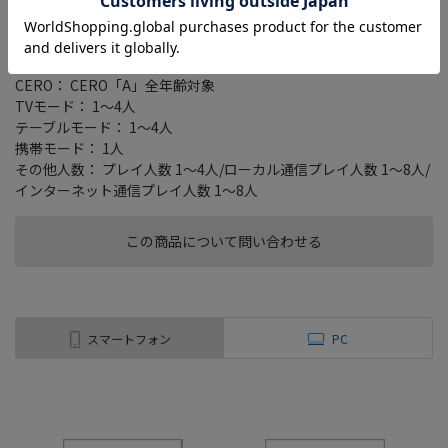
ジャンル： コミュニケーション
販売形態： パッケージ版
amiibo対応： ○
オンライン： 対応
CERO： CERO「A」全年齢対象
TVモード： 1～4人
テーブルモード： 1～4人
携帯モード： 1人
その他人数： プレイ人数 1～4人/ローカル通信プレイ人数 1～8人/
インターネット通信プレイ人数 1～8人
この商品について問い合わせる
スマートフォン
PC