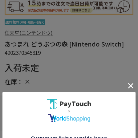
任天堂(ニンテンドウ)
あつまれ どうぶつの森 [Nintendo Switch]
4902370545319
入荷未定
在庫：
×
在庫がありません
お気に入り