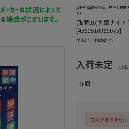
[取寄10]取寄商品、在庫と納
く)
[取寄10]丸型ナイトラ
[4580510988075]
4580510988075
入荷未定
（税込
在庫：
在庫がありません