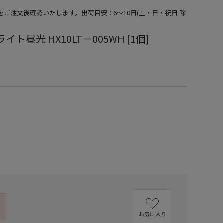
期をご注文後確認いたします。出荷目安：6～10日(土・日・祝日 除
イト昼光 HX10LT－005WH [1個]
）
お気に入り