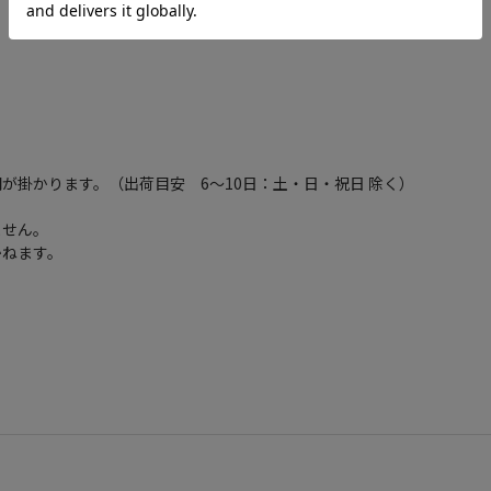
が掛かります。（出荷目安 6～10日：土・日・祝日 除く）
ません。
かねます。