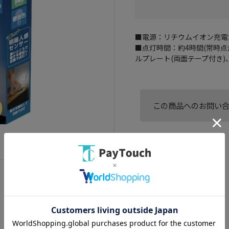
■電源：リチウムイオン充電池(
■点灯時間：約4時間(常時点灯
ルプレート(両面テープ付き)
この商品へのお問い