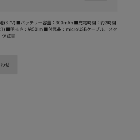
3.7V) ■バッテリー容量：300mAh ■充電時間：約2時間
) ■明るさ：約50lm ■付属品：microUSBケーブル、メタ
、保証書
合わせ