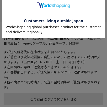
在庫がありません
お気に入り
■電源：リチウムイオン充電池(3.7V) ■バッテリー容量：
2000mAh ■充電時間：約5時間 ■点灯時間：(強)約3.5時間(弱)約
11時間 ■明るさ：(強)50lm(弱)15lm ■取り付け方法：両面テープ
■付属品： Type-Cケーブル、両面テープ、保証書
★ご注文確認後に在庫状況をお調べいたします。
★ご着金及び決済確認後の発注のため、お届けまでにお時間が掛
かります。（出荷目安 6～10日：土・日・祝日 除く）
★在庫切れの際はご返金対応とさせていただきます。
★お客様都合による、ご注文後のキャンセル・返品は承れませ
ん。
★他の商品との同時購入、配送希望時間帯のご指定は承りかねま
す。
この商品について問い合わせる