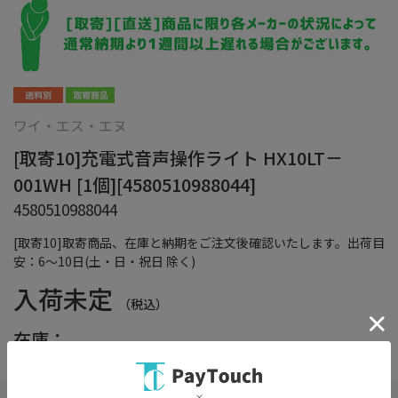
ワイ・エス・エヌ
[取寄10]充電式音声操作ライト HX10LT－
001WH [1個][4580510988044]
4580510988044
[取寄10]取寄商品、在庫と納期をご注文後確認いたします。出荷目
安：6～10日(土・日・祝日 除く)
入荷未定
（税込）
在庫：