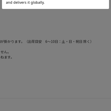
が掛かります。（出荷目安 6～10日：土・日・祝日 除く）
ません。
かねます。