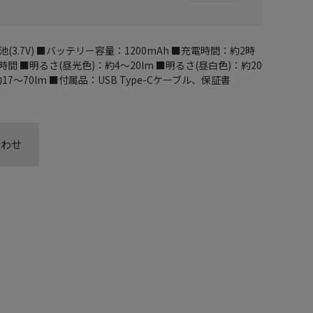
3.7V) ■バッテリー容量：1200mAh ■充電時間：約2時
間 ■明るさ(昼光色)：約4～20lm ■明るさ(昼白色)：約20
17～70lm ■付属品：USB Type-Cケーブル、保証書
合わせ