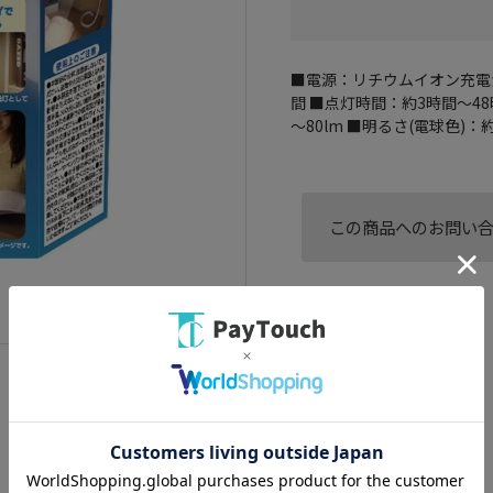
■電源：リチウムイオン充電池(
間 ■点灯時間：約3時間～48時
～80lm ■明るさ(電球色)：約
この商品へのお問い