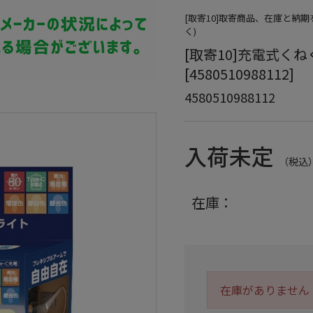
[取寄10]取寄商品、在庫と納
く)
[取寄10]充電式くねく
[4580510988112]
4580510988112
入荷未定
（税込
在庫：
在庫がありません