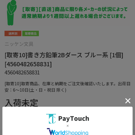
ニッケン文具
[取寄10]書き方鉛筆2Bダース ブルー系 [1個]
[4560482658831]
4560482658831
[取寄10]取寄商品、在庫と納期をご注文後確認いたします。出荷目
安：6～10日(土・日・祝日 除く)
入荷未定
在庫：