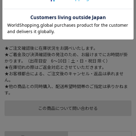
在庫がありません
お気に入り
持ちやすい六角軸の学習用書方鉛筆です
★ご注文確認後に在庫状況をお調べいたします。
★ご着金及び決済確認後の発注のため、お届けまでにお時間が掛
かります。（出荷目安 6～10日：土・日・祝日 除く）
★在庫切れの際はご返金対応とさせていただきます。
★お客様都合による、ご注文後のキャンセル・返品は承れませ
ん。
★他の商品との同時購入、配送希望時間帯のご指定は承りかねま
す。
この商品について問い合わせる