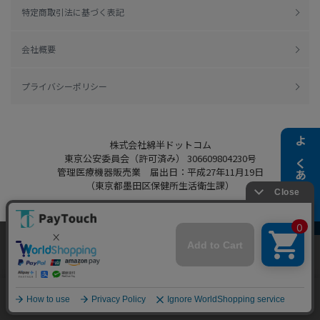
特定商取引法に基づく表記
会社概要
プライバシーポリシー
株式会社綿半ドットコム
よくある質問
東京公安委員会（許可済み） 306609804230号
管理医療機器販売業 届出日：平成27年11月19日
（東京都墨田区保健所生活衛生課）
当ウェブサイトでは、お客様により良いサービス
をご提供するため、クッキーを利用しています。
Copyright 2022
Watahan.com Co., Ltd.
サイト利用を継続することにより、クッキーの使
同意する
Powered by Watahan Partners Co., Ltd.
用に同意するものとします。詳細については「
詳
細はこちら
」をご覧ください。
ホーム
探す
マイページ
お買物かご
カテゴリ