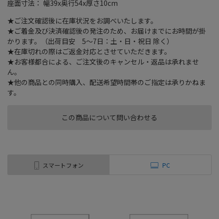
座面寸法： 幅39x奥行54x厚さ10cm
★ご注文確認後に在庫状況をお調べいたします。
★ご着金及び決済確認後の発注のため、お届けまでにお時間が掛
かります。（出荷目安 5～7日：土・日・祝日 除く）
★在庫切れの際はご返金対応とさせていただきます。
★お客様都合による、ご注文後のキャンセル・返品は承れませ
ん。
★他の商品との同時購入、配送希望時間帯のご指定は承りかねま
す。
この商品について問い合わせる
スマートフォン
PC