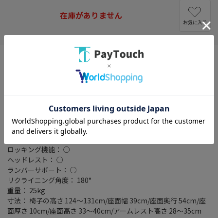
在庫がありません
お気に入り
タイプ： アームレスト付
ゲーミングチェア： ○
テイスト： シンプル/モダン
主要素材： 張り地 ファブリック/PUレザー(カラーリング部分)/内
部 高密度モールドウレタンフォーム/脚部 スチール/フレーム メタ
ル/キャスター PU(ポリウレタン)
高さ調節機能： 33～40cm
耐荷重： 150kg
カラータイプ： グレー
ロッキング機能： ○
ヘッドレスト： ○
ランバーサポート： ○
リクライニング角度： 180°
重量： 25kg
寸法： 椅子の高さ 124～131cm/座面幅 39cm/座面奥行 54cm/座
面厚さ 10cm/座面高さ 33～40cm/アームレスト高さ 28～35cm