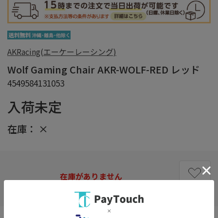
AKRacing(エーケーレーシング)
Wolf Gaming Chair AKR-WOLF-RED レッド
4549584131053
入荷未定
在庫：
×
在庫がありません
お気に入り