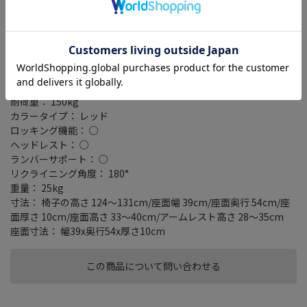
タイプ： アームレスト付
ゲーミングチェア： ○
テイスト： シンプル/モダン
主要素材： 張り地 ファブリック/PUレザー(カラーリング部分)/内
部 高密度モールドウレタンフォーム/脚部 スチール/フレーム メタ
ル/キャスター PU(ポリウレタン)
高さ調節機能： 33～40cm
耐荷重： 150kg
カラータイプ： レッド
ロッキング機能： ○
ヘッドレスト： ○
ランバーサポート： ○
リクライニング角度： 180°
重量： 25kg
寸法： 椅子の高さ 124～131cm/座面幅 39cm/座面奥行 54cm/座
面厚さ 10cm/座面高さ 33～40cm/アームレスト高さ 28～35cm
座面寸法： 幅39x奥行54x厚さ10cm
この商品について問い合わせる