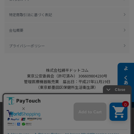
特定商取引法に基づく表記
会社概要
プライバシーポリシー
株式会社綿半ドットコム
よくある質問
東京公安委員会（許可済み） 306609804230号
管理医療機器販売業 届出日：平成27年11月19日
（東京都墨田区保健所生活衛生課）
当ウェブサイトでは、お客様により良いサービス
をご提供するため、クッキーを利用しています。
Copyright 2022
Watahan.com Co., Ltd.
サイト利用を継続することにより、クッキーの使
同意する
Powered by Watahan Partners Co., Ltd.
用に同意するものとします。詳細については「
詳