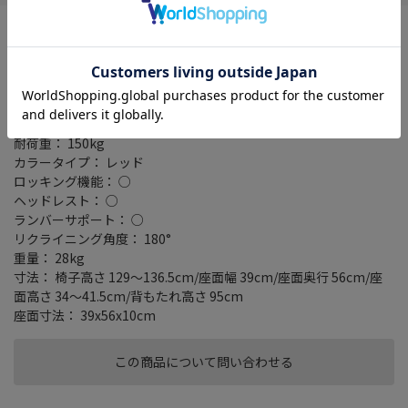
タイプ： アームレスト付
ゲーミングチェア： ○
テイスト： シンプル/モダン
主要素材： 張地 PUレザー/クッション材 モールドウレタンフォー
ム/キャスター PU(ポリウレタン)
高さ調節機能： 34～41.5cm
耐荷重： 150kg
カラータイプ： レッド
ロッキング機能： ○
ヘッドレスト： ○
ランバーサポート： ○
リクライニング角度： 180°
重量： 28kg
寸法： 椅子高さ 129～136.5cm/座面幅 39cm/座面奥行 56cm/座
面高さ 34～41.5cm/背もたれ高さ 95cm
座面寸法： 39x56x10cm
この商品について問い合わせる