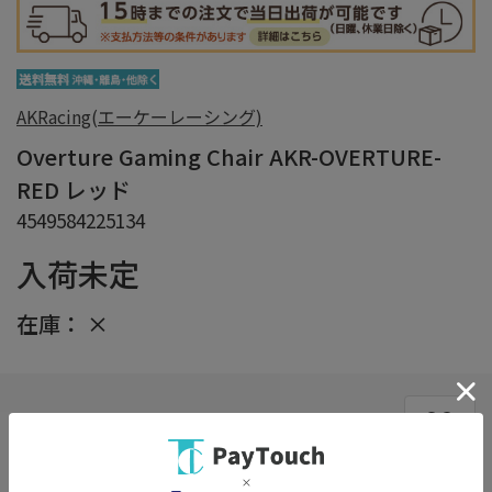
AKRacing(エーケーレーシング)
Overture Gaming Chair AKR-OVERTURE-
RED レッド
4549584225134
入荷未定
在庫：
×
在庫がありません
お気に入り