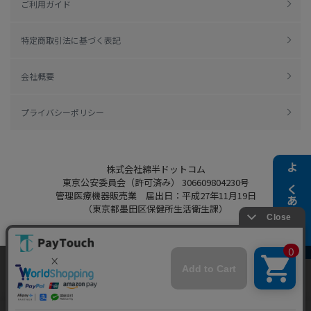
ご利用ガイド
特定商取引法に基づく表記
会社概要
プライバシーポリシー
株式会社綿半ドットコム
よくある質問
東京公安委員会（許可済み） 306609804230号
管理医療機器販売業 届出日：平成27年11月19日
（東京都墨田区保健所生活衛生課）
当ウェブサイトでは、お客様により良いサービス
Copyright 2022
Watahan.com Co., Ltd.
をご提供するため、クッキーを利用しています。
Powered by Watahan Partners Co., Ltd.
サイト利用を継続することにより、クッキーの使
同意する
用に同意するものとします。詳細については「
詳