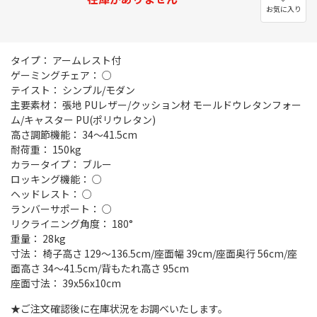
お気に入り
タイプ： アームレスト付
ゲーミングチェア： ○
テイスト： シンプル/モダン
主要素材： 張地 PUレザー/クッション材 モールドウレタンフォー
ム/キャスター PU(ポリウレタン)
高さ調節機能： 34～41.5cm
耐荷重： 150kg
カラータイプ： ブルー
ロッキング機能： ○
ヘッドレスト： ○
ランバーサポート： ○
リクライニング角度： 180°
重量： 28kg
寸法： 椅子高さ 129～136.5cm/座面幅 39cm/座面奥行 56cm/座
面高さ 34～41.5cm/背もたれ高さ 95cm
座面寸法： 39x56x10cm
★ご注文確認後に在庫状況をお調べいたします。