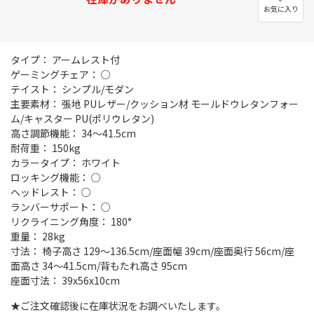
お気に入り
タイプ： アームレスト付
ゲーミングチェア： ○
テイスト： シンプル/モダン
主要素材： 張地 PUレザー/クッション材 モールドウレタンフォー
ム/キャスター PU(ポリウレタン)
高さ調節機能： 34～41.5cm
耐荷重： 150kg
カラータイプ： ホワイト
ロッキング機能： ○
ヘッドレスト： ○
ランバーサポート： ○
リクライニング角度： 180°
重量： 28kg
寸法： 椅子高さ 129～136.5cm/座面幅 39cm/座面奥行 56cm/座
面高さ 34～41.5cm/背もたれ高さ 95cm
座面寸法： 39x56x10cm
★ご注文確認後に在庫状況をお調べいたします。