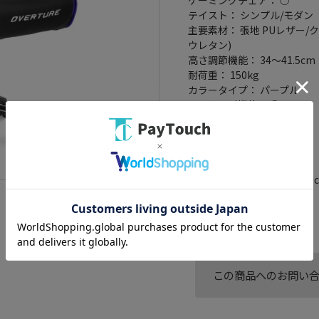
テイスト： シンプル/モダン
主要素材： 張地 PUレザー/
ウレタン)
高さ調節機能： 34～41.5cm
耐荷重： 150kg
カラータイプ： パープル
ロッキング機能： ○
ヘッドレスト： ○
ランバーサポート： ○
リクライニング角度： 180°
重量： 28kg
寸法： 椅子高さ 129～136.5
もたれ高さ 95cm
座面寸法： 39x56x10cm
この商品へのお問い