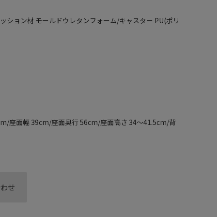
クッション材 モールドウレタンフォーム/キャスター PU(ポリ
cm/座面幅 39cm/座面奥行 56cm/座面高さ 34～41.5cm/背
合わせ