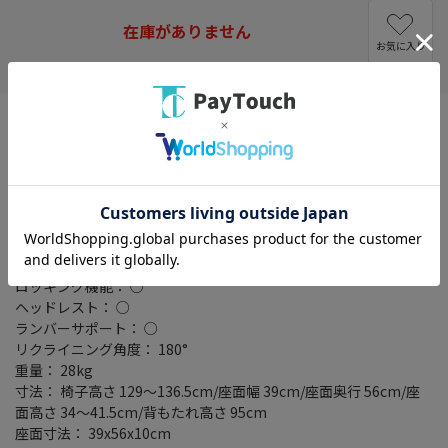
在庫がありません
お気に入り
タイプ： アームレスト付
ゲーミングチェア： ○
テイスト： シンプル/モダン
主要素材： 張地 PUレザー/クッション材 モールドウレタンフォー
ム/キャスター PU(ポリウレタン)
高さ調節機能： 34～41.5cm
耐荷重： 150kg
カラータイプ： パープル
ロッキング機能： ○
ヘッドレスト： ○
ランバーサポート： ○
リクライニング角度： 180°
重量： 28kg
寸法： 椅子高さ 129～136.5cm/座面幅 39cm/座面奥行 56cm/座
面高さ 34～41.5cm/背もたれ高さ 95cm
座面寸法： 39x56x10cm