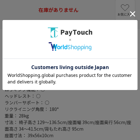
在庫がありません
お気に入り
タイプ： アームレスト付
ゲーミングチェア： ○
テイスト： シンプル/モダン
主要素材： 張地 PUレザー/クッション材 モールドウレタンフォー
ム/キャスター PU(ポリウレタン)
高さ調節機能： 34～41.5cm
耐荷重： 150kg
カラータイプ： イエロー
ロッキング機能： ○
ヘッドレスト： ○
ランバーサポート： ○
リクライニング角度： 180°
重量： 28kg
寸法： 椅子高さ 129～136.5cm/座面幅 39cm/座面奥行 56cm/座
面高さ 34～41.5cm/背もたれ高さ 95cm
座面寸法： 39x56x10cm