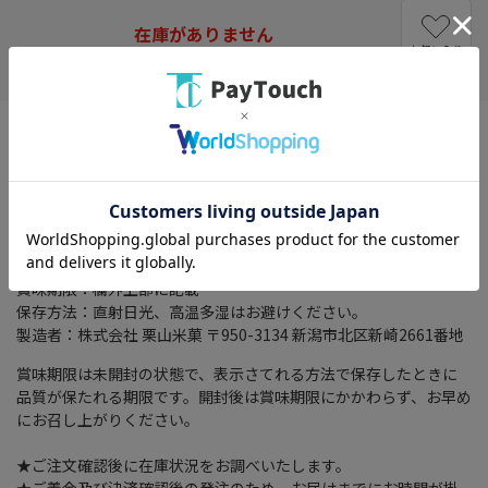
在庫がありません
お気に入り
特徴：アンパンマンのソフトせんです
名称：ベビー菓子
原材料名：うるち米（国産）、米粉（うるち米（国産））、植物
油脂、砂糖、でん粉、粉末しょう油（小麦・大豆を含む）、食
塩、フラクトオリゴ糖
内容量：４８ｇ
賞味期限：欄外上部に記載
保存方法：直射日光、高温多湿はお避けください。
製造者：株式会社 栗山米菓 〒950-3134 新潟市北区新崎2661番地
賞味期限は未開封の状態で、表示さてれる方法で保存したときに
品質が保たれる期限です。開封後は賞味期限にかかわらず、お早め
にお召し上がりください。
★ご注文確認後に在庫状況をお調べいたします。