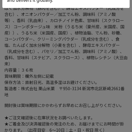
塩、チーズパウダー、粉末しょう油（小麦・大豆を含む）、たん
ぱく加水分解物（豚肉を含む）、酵母エキスパウダー（乳成分を
含む）、オニオンパウダー／加工でん粉、調味料（アミノ酸
等）、香料（乳由来）、カロチノイド色素、甘味料（スクラロー
ス） コーンポタージュ味 米粉（うるち米（豪州産、米国産、国
産））、うるち米（米国産、国産）、植物油脂、でん粉、砂糖、
コーンパウダー、クリーミングパウダー（乳成分を含む）、食
塩、たんぱく加水分解物（小麦を含む）、酵母エキスパウダー
（乳成分を含む）、パセリ／加工でん粉、調味料（アミノ酸）、
香料、甘味料（ステビア、スクラロース）、植物レシチン（大豆由
来）
内容量：３６枚
賞味期限：欄外左側に記載
保存方法：直射日光、高温多湿はお避けください。
製造者：株式会社 栗山米菓 〒950-3134 新潟市北区新崎2661番
地
開封後は賞味期限にかかわらずお早めにお召し上がりください。
★ご注文確認後に在庫状況をお調べいたします。
★ご着金及び決済確認後の発注のため、お届けまでにお時間が掛
かります。（出荷目安 6～10日：土・日・祝日 除く）