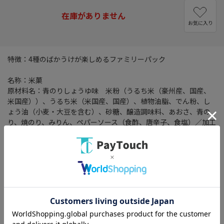
在庫がありません
お気に入り
特徴：4種のばかうけが楽しめるファミリーパック
名称：米菓
原材料名：青のりしょうゆ味 米粉（うるち米（豪州産、国産、
米国産））、うるち米（米国産、国産）、植物油脂、でん粉、し
ょう油（小麦・大豆を含む）、砂糖、醸造調味料、あおさ、青の
り、焼のり、みりん、ペパーソース（食酢、唐辛子、食塩）／加工
でん粉、調味料（アミノ酸等） ごま揚しょうゆ味 米粉（うるち
米（豪州産、国産、米国産））、植物油脂、うるち米（米国産、
国産）、砂糖、しょう油（小麦・大豆を含む）、ごま、はちみつ、
発酵調味料（小麦・大豆を含む）、調味エキス（小麦・大豆を含
む）、アミノ酸液（大豆を含む）、ペパーソース（食酢、唐辛
子、食塩）／加工でん粉、調味料（アミノ酸等）、カラメル色
素、香料（ごま由来） チーズ味 米粉（うるち米（豪州産、米国
産、国産））、うるち米（米国産、国産）、植物油脂、でん粉、
糖類（砂糖、ぶどう糖）、粉末油脂（乳成分・大豆を含む）、食