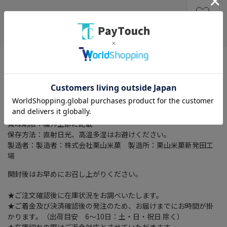
在庫がありません
お気に入り
特徴：お子様向けのソフトせんべい（ベビー菓子）
名称：ベビー菓子
原材料名：米粉（うるち米（国産））、砂糖、食塩、フラクトオ
リゴ糖／加工でん粉
内容量：２７ｇ
賞味期限：欄外上部に記載
保存方法：直射日光、高温多湿はお避けください。
製造者：製造者：株式会社栗山米菓 製造所：栗山米菓新発田工
場
開封後はお早めにお召し上がりください。
★ご注文確認後に在庫状況をお調べいたします。
★ご着金及び決済確認後の発注のため、お届けまでにお時間が掛
かります。（出荷目安 6～10日：土・日・祝日 除く）