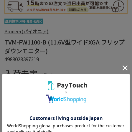
Pioneer(パイオニア)
TVM-FW1100-B (11.6V型ワイドXGA フリップ
ダウンモニター)
4988028397219
入荷未定
（税込）
在庫：
×
在庫がありません
お気に入り