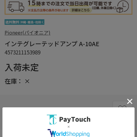
Pioneer(パイオニア)
インテグレーテッドアンプ A-10AE
4573211153989
入荷未定
在庫：
×
在庫がありません
お気に入り