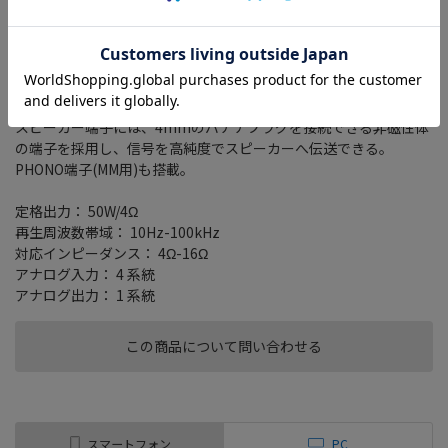
アンプからのエネルギーをロスなく効率的にスピーカーへ伝える
「ダイレクトエナジーデザイン」を強化したプリメインアンプ
(50W＋50W)。
ボリューム以外の回路をバイパスするダイレクト回路を搭載し、
従来モデルよりシンプルな回路構成にすることで音の純度が向
上。
スピーカー端子には、4mmのバナナプラグを接続できる非磁性体
の端子を採用し、信号を高純度でスピーカーへ伝送できる。
PHONO端子(MM用)も搭載。
定格出力： 50W/4Ω
再生周波数帯域： 10Hz-100kHz
対応インピーダンス： 4Ω-16Ω
アナログ入力： 4 系統
アナログ出力： 1 系統
この商品について問い合わせる
スマートフォン
PC