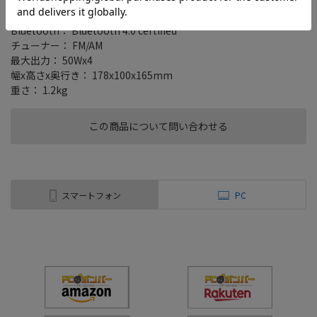
取付形状： 2DIN
外部スロット： USBスロット
Bluetooth： Bluetooth 4.0 certified
チューナー： FM/AM
最大出力： 50Wx4
幅x高さx奥行き： 178x100x165mm
重さ： 1.2kg
この商品について問い合わせる
スマートフォン
PC