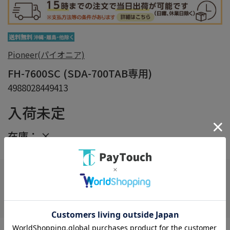
Pioneer(パイオニア)
FH-7600SC (SDA-700TAB専用)
4988028449413
入荷未定
在庫：
×
在庫がありません
お気に入り