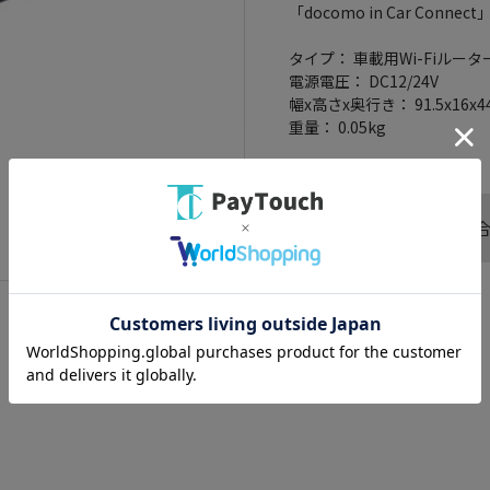
「docomo in Car Con
タイプ： 車載用Wi-Fiルータ
電源電圧： DC12/24V
幅x高さx奥行き： 91.5x16x4
重量： 0.05kg
この商品へのお問い