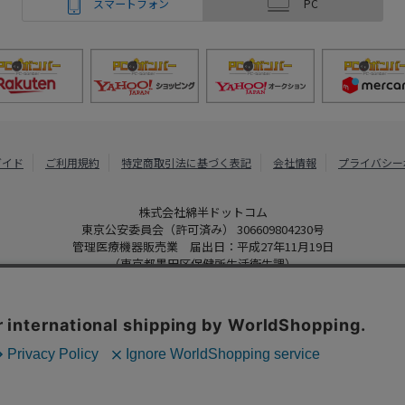
スマートフォン
PC
ガイド
ご利用規約
特定商取引法に基づく表記
会社情報
プライバシー
株式会社綿半ドットコム
東京公安委員会（許可済み） 306609804230号
管理医療機器販売業 届出日：平成27年11月19日
（東京都墨田区保健所生活衛生課）
PCボンバー
Copyright 2022
Watahan.com Co., Ltd. Powered by Watahan Partner
、クッキーを利用しています。サイト利用を継続することにより、クッ