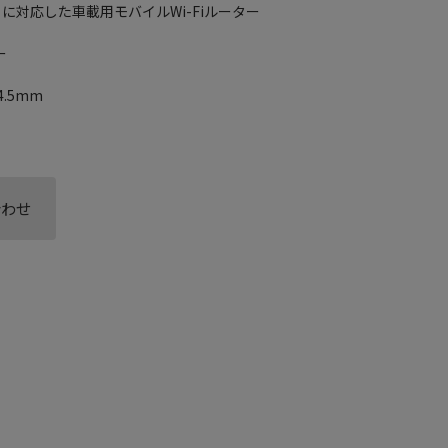
nect」に対応した車載用モバイルWi-Fiルーター
ー
4.5mm
合わせ