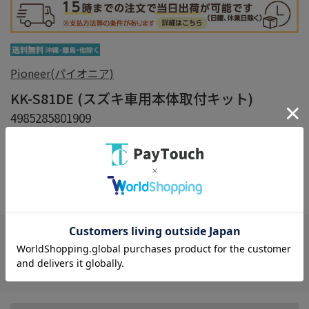
Pioneer(パイオニア)
KK-S81DE (スズキ車用本体取付キット)
4985285801909
入荷未定
在庫：
×
在庫がありません
お気に入り