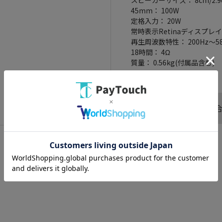
45mm： 100W
定格入力： 20W
常時表示Retinaディスプレイ：
再生周波数特性： 200Hz～5
18時間： 4Ω
質量： 0.56kg(付属品含む)
この商品へのお問い