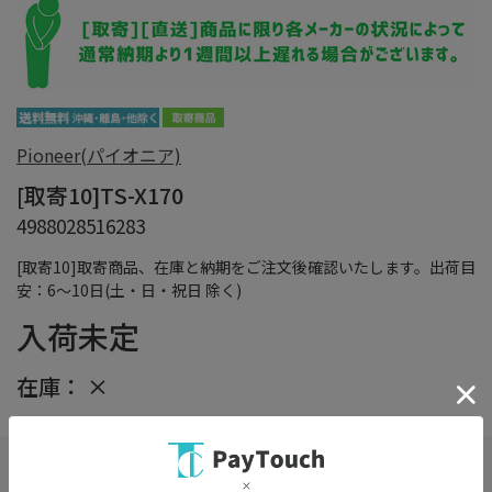
Pioneer(パイオニア)
[取寄10]TS-X170
4988028516283
[取寄10]取寄商品、在庫と納期をご注文後確認いたします。出荷目
安：6～10日(土・日・祝日 除く)
入荷未定
在庫：
×