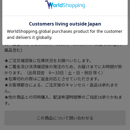
在庫がありません
お気に入り
スペック タイプ 密閉式3ウェイスピーカーシステム スピーカーサ
イズ 13cm/2.7cm/2cm 瞬間最大入力 60 W 定格入力 20 W 出力音
圧 82 dB 再生周波数特性 75Hz～20000Hz インピーダンス 4Ω サイ
ズ・重量 外形寸法 300(W)×111(H)×166(D)mm 質量 1.11kg(付
属品含む)
★ご注文確認後に在庫状況をお調べいたします。
★ご着金及び決済確認後の発注のため、お届けまでにお時間が掛
かります。（出荷目安 6～10日：土・日・祝日 除く）
★在庫切れの際はご返金対応とさせていただきます。
★お客様都合による、ご注文後のキャンセル・返品は承れませ
ん。
★他の商品との同時購入、配送希望時間帯のご指定は承りかねま
す。
この商品について問い合わせる