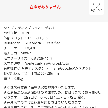
在庫がありません
お気に入り
タイプ： ディスプレイオーディオ
取付形状： 2DIN
外部スロット： USBスロット
Bluetooth： Bluetooth 5.3 certified
チューナー： FM/AM
最大出力： 50Wx4
モニターサイズ： 6.8 V型(インチ)
スマホ連携： Apple CarPlay/Android Auto
音声操作(AI音声アシスタント)： Siri/Googleアシスタント
幅x高さx奥行き： 178x100x125mm
重さ： 0.9kg
★ご注文確認後に在庫状況をお調べいたします。
★ご着金及び決済確認後の発注のため、お届けまでにお時間が掛
かります。（出荷目安 6～10日：土・日・祝日 除く）
★在庫切れの際はご返金対応とさせていただきます。
★お客様都合による、ご注文後のキャンセル・返品は承れませ