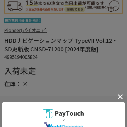
Pioneer(パイオニア)
HDDナビゲーションマップ TypeVII Vol.12・
SD更新版 CNSD-71200 [2024年度版]
4995194005824
入荷未定
在庫：
×
在庫がありません
お気に入り