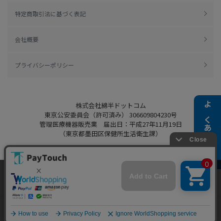
特定商取引法に基づく表記
会社概要
プライバシーポリシー
株式会社綿半ドットコム
よくある質問
東京公安委員会（許可済み） 306609804230号
管理医療機器販売業 届出日：平成27年11月19日
（東京都墨田区保健所生活衛生課）
当ウェブサイトでは、お客様により良いサービス
Copyright 2022
Watahan.com Co., Ltd.
をご提供するため、クッキーを利用しています。
Powered by Watahan Partners Co., Ltd.
サイト利用を継続することにより、クッキーの使
同意する
用に同意するものとします。詳細については「
詳
細はこちら
」をご覧ください。
ホーム
探す
マイページ
お買物かご
カテゴリ