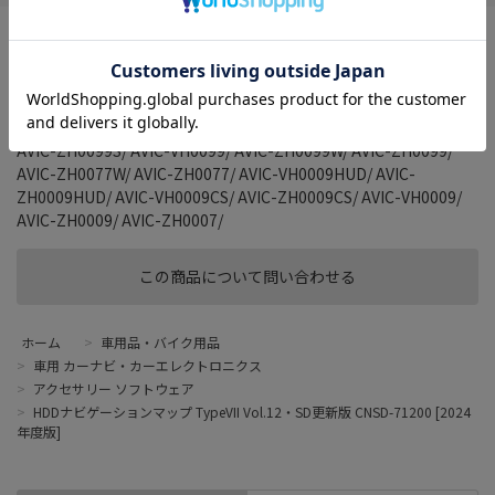
■対象機種
AVIC-ZH0999LS/ AVIC-VH0999S/ AVIC-ZH0999WS/ AVIC-
ZH0999S/ AVIC-ZH0999L/ AVIC-VH0999/ AVIC-ZH0999W/ AVIC-
ZH0999/ AVIC-ZH0777W/ AVIC-ZH0777/ AVIC-VH0099H/ AVIC-
ZH0099WH/ AVIC-ZH0099H/ AVIC-VH0099S/ AVIC-ZH0099WS/
AVIC-ZH0099S/ AVIC-VH0099/ AVIC-ZH0099W/ AVIC-ZH0099/
AVIC-ZH0077W/ AVIC-ZH0077/ AVIC-VH0009HUD/ AVIC-
ZH0009HUD/ AVIC-VH0009CS/ AVIC-ZH0009CS/ AVIC-VH0009/
AVIC-ZH0009/ AVIC-ZH0007/
この商品について問い合わせる
ホーム
>
車用品・バイク用品
>
車用 カーナビ・カーエレクトロニクス
>
アクセサリー ソフトウェア
>
HDDナビゲーションマップ TypeVII Vol.12・SD更新版 CNSD-71200 [2024
年度版]