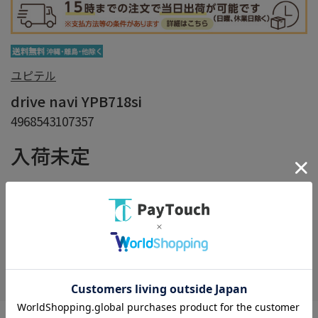
ユピテル
drive navi YPB718si
4968543107357
入荷未定
在庫：
×
在庫がありません
お気に入り