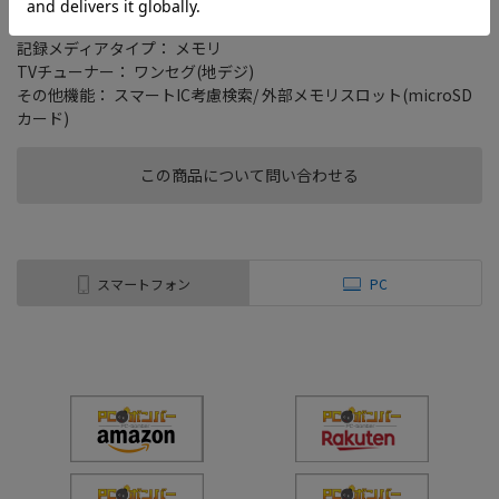
タイプ： ポータブル
画面サイズ： 7 型
記録メディアタイプ： メモリ
TVチューナー： ワンセグ(地デジ)
その他機能： スマートIC考慮検索/ 外部メモリスロット(microSD
カード)
この商品について問い合わせる
スマートフォン
PC