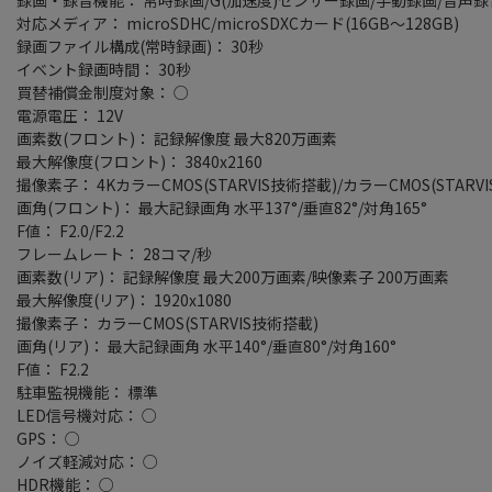
対応メディア： microSDHC/microSDXCカード(16GB～128GB)
録画ファイル構成(常時録画)： 30秒
イベント録画時間： 30秒
買替補償金制度対象： ○
電源電圧： 12V
画素数(フロント)： 記録解像度 最大820万画素
最大解像度(フロント)： 3840x2160
撮像素子： 4KカラーCMOS(STARVIS技術搭載)/カラーCMOS(STARV
画角(フロント)： 最大記録画角 水平137°/垂直82°/対角165°
F値： F2.0/F2.2
フレームレート： 28コマ/秒
画素数(リア)： 記録解像度 最大200万画素/映像素子 200万画素
最大解像度(リア)： 1920x1080
撮像素子： カラーCMOS(STARVIS技術搭載)
画角(リア)： 最大記録画角 水平140°/垂直80°/対角160°
F値： F2.2
駐車監視機能： 標準
LED信号機対応： ○
GPS： ○
ノイズ軽減対応： ○
HDR機能： ○