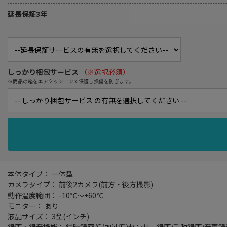
延長保証3年
しっかり梱包サービス
（※選択必須）
※商品の箱をエアクッションで保護し損傷を防ぎます。
本体タイプ： 一体型
カメラタイプ： 前後2カメラ(前方・後方撮影)
動作温度範囲： -10℃～+60℃
モニター： あり
液晶サイズ： 3型(インチ)
録画・録音機能： 常時録画/G(加速度)センサー録画/手動録画/音声録音