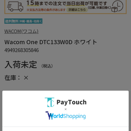
WACOM(ワコム)
Wacom One DTC133W0D ホワイト
4949268305846
入荷未定
（税込）
在庫：
×
しっかり梱包サービス
（※選択必須）
詳細
※商品の箱をエアクッションで保護し損傷を防ぎます。