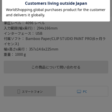
在庫がありません
お気に入り
筆圧レベル： 4096 レベル
入力範囲(幅x奥行)： 294x166mm
インターフェース： USB
付属ソフト： Bamboo Paper/CLIP STUDIO PAINT PRO(6ヶ月ラ
イセンス)
幅x高さx奥行： 357x14.6x225mm
重量： 1000 g
この商品について問い合わせる
スマートフォン
PC