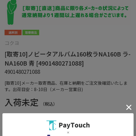
コクヨ
[取寄10]ノビータアルバム160枚ラNA160B ラ-
NA160B 青 [4901480271088]
4901480271088
[取寄10]メーカー取寄商品、在庫と納期をご注文後確認いたしま
す。出荷目安：8-10日（メーカー営業日)
入荷未定
（税込）
在庫：
×