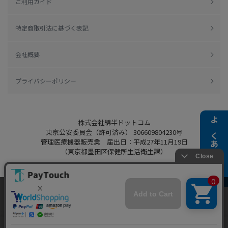
ご利用ガイド
特定商取引法に基づく表記
会社概要
プライバシーポリシー
株式会社綿半ドットコム
よくある質問
東京公安委員会（許可済み） 306609804230号
管理医療機器販売業 届出日：平成27年11月19日
（東京都墨田区保健所生活衛生課）
当ウェブサイトでは、お客様により良いサービス
をご提供するため、クッキーを利用しています。
Copyright 2022
Watahan.com Co., Ltd.
サイト利用を継続することにより、クッキーの使
同意する
Powered by Watahan Partners Co., Ltd.
用に同意するものとします。詳細については「
詳