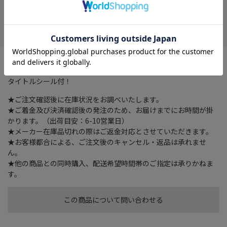
在庫がありません
お気に入り
●写真の量に応じて、背幅が変わるのでいつでもコンパクトに写
真を収容！●160枚まで入るA5ワイドサイズ！●仕分けに便利な
タイトルシール付！
★ご注文確認後に在庫状況をお調べいたします。
★ご着金及び決済確認後の発注のため、お届けまでにお時間が掛
かります。（出荷目安：6-10営業日）
★メーカー在庫品切れの際はご返金対応とさせていただきます。
★お客様都合による、ご注文後のキャンセル・返品は承れませ
ん。
★他の商品との同時購入、配送希望時間帯のご指定は承りかねま
す。
この商品について問い合わせる