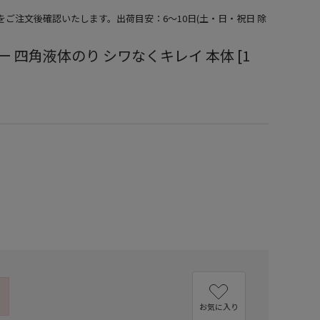
期をご注文後確認いたします。出荷目安：6～10日(土・日・祝日 除
ルー 四角液体のり シワなくキレイ 本体 [1
）
お気に入り