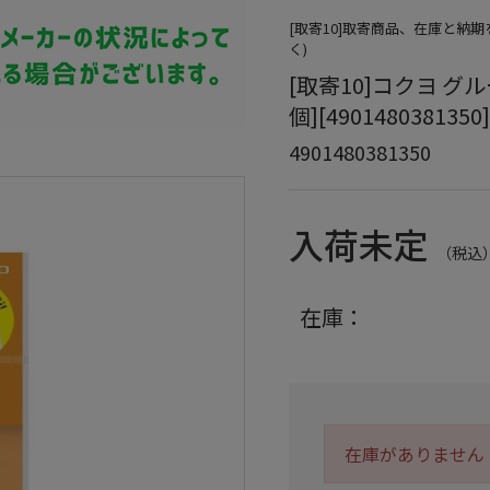
[取寄10]取寄商品、在庫と納
く)
[取寄10]コクヨ グ
個][4901480381350]
4901480381350
入荷未定
（税込
在庫：
在庫がありません