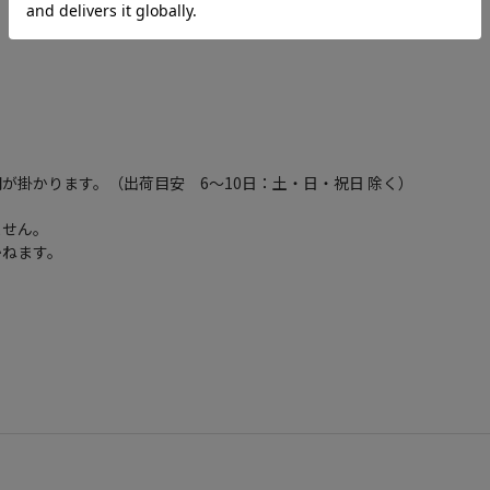
が掛かります。（出荷目安 6～10日：土・日・祝日 除く）
ません。
かねます。