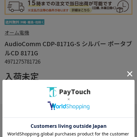
オーム電機
AudioComm CDP-8171G-S シルバー ポータブ
ルCD 8171G
4971275781726
入荷未定
在庫：
×
在庫がありません
お気に入り