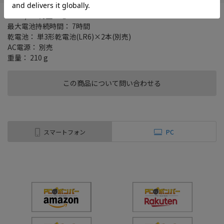
CD-R/RW再生： ○
最大電池持続時間： 7時間
乾電池： 単3形乾電池(LR6)×2本(別売)
AC電源： 別売
重量： 210 g
この商品について問い合わせる
スマートフォン
PC