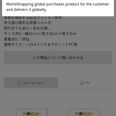
衝撃を緩和する起毛クッション素材
持ち運び便利な背面ベルト付
雨の日でも安心！防水仕様。
サイズ(約)：幅42cm×高さ30cm×厚さ3cm
重量(約)：280g
適用サイズ：～15.6インチまでのノートPC等
この商品について問い合わせる
スマートフォン
PC