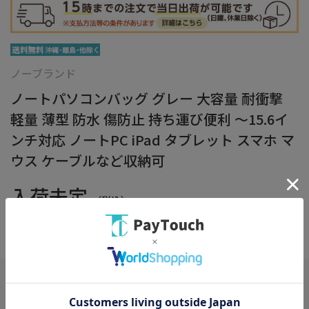
ノーブランド
ノートパソコンバッグ グレー 大容量 耐衝撃
軽量 薄型 防水 傷防止 持ち運び便利 ～15.6イ
ンチ対応 ノートPC iPad タブレット スマホ マ
ウス ケーブルなど収納可
入荷未定
（税込）
在庫：
×
在庫がありません
お気に入り