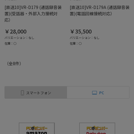
[直送10]VR-D179 (通話録音装
[直送10]VR-D179A (通話録音装
置)(受話器・外部入力接続対
置)(電話回線接続対応）
応）
￥28,000
￥35,500
バリエーション：なし
バリエーション：なし
在庫：○
在庫：○
（全
8
件
）
スマートフォン
PC