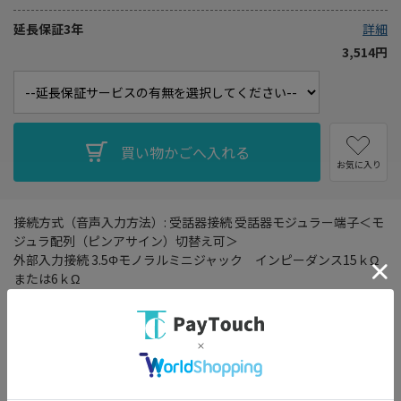
延長保証3年
詳細
3,514円
お気に入り
接続方式（音声入力方法）: 受話器接続 受話器モジュラー端子＜モ
ジュラ配列（ピンアサイン）切替え可＞
外部入力接続 3.5Φモノラルミニジャック インピーダンス15ｋΩ
または6ｋΩ
電話回線接続 アナログ一般回線1回線 モジュラー接続
※ 多機能電話機をご利用の場合、電話回線接続で使用することは
できません。
録音: 録音媒体 SDカード（128MB～2GB）、SDHCカード（4GB～
32GB）