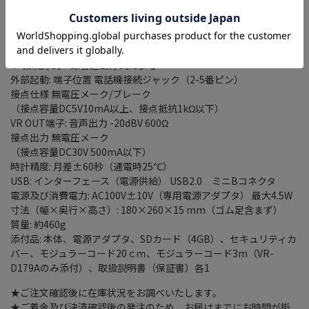
録音方式 自動録音／手動録音
起動方式 音声起動／回線・外部起動
最大ファイル数 9999個（1枚のSDカードに保存できる最大数）
録音告知: 自動送出※／手動送出
※ 接続方式・録音起動方式による
外部起動: 端子位置 電話機接続ジャック（2-5番ピン）
接点仕様 無電圧メーク/ブレーク
（接点容量DC5V10mA以上、接点抵抗1kΩ以下）
VR OUT端子: 音声出力 -20dBV 600Ω
接点出力 無電圧メーク
（接点容量DC30V 500mA以下）
時計精度: 月差±60秒（通電時25℃）
USB: インターフェース（電源供給） USB2.0 ミニBコネクタ
電源及び消費電力: AC100V±10V（専用電源アダプタ） 最大4.5W
寸法（幅×奥行×高さ）: 180×260×15 mm（ゴム足含まず）
質量: 約460g
添付品: 本体、電源アダプタ、SDカード（4GB）、セキュリティカ
バー、モジュラーコード20ｃｍ、モジュラーコード3m（VR-
D179Aのみ添付）、取扱説明書（保証書）各1
★ご注文確認後に在庫状況をお調べいたします。
★ご着金及び決済確認後の発注のため、お届けまでにお時間が掛