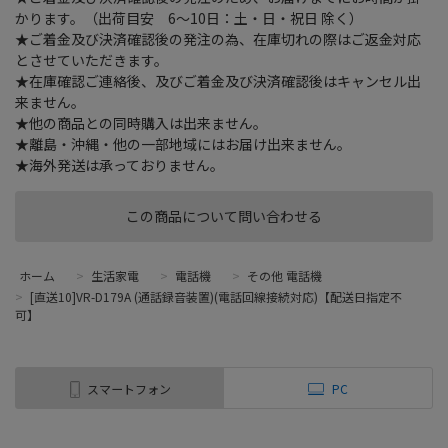
かります。（出荷目安 6～10日：土・日・祝日 除く）
★ご着金及び決済確認後の発注の為、在庫切れの際はご返金対応
とさせていただきます。
★在庫確認ご連絡後、及びご着金及び決済確認後はキャンセル出
来ません。
★他の商品との同時購入は出来ません。
★離島・沖縄・他の一部地域にはお届け出来ません。
★海外発送は承っておりません。
この商品について問い合わせる
ホーム
>
生活家電
>
電話機
>
その他 電話機
>
[直送10]VR-D179A (通話録音装置)(電話回線接続対応)【配送日指定不
可】
スマートフォン
PC