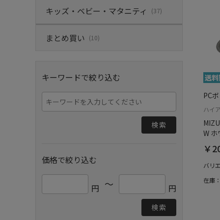
キッズ・ベビー・マタニティ
(37)
まとめ買い
(10)
キーワードで絞り込む
PC
ハイ
MIZU
検索
W 
￥20
価格で絞り込む
バリ
在庫
～
円
円
検索