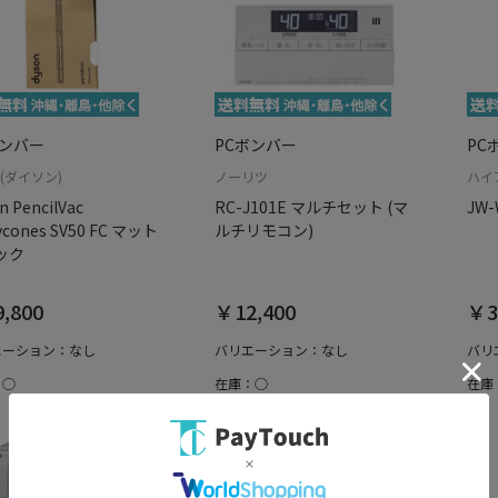
ボンバー
PCボンバー
PC
n(ダイソン)
ノーリツ
ハイ
n PencilVac
RC-J101E マルチセット (マ
JW-
fycones SV50 FC マット
ルチリモコン)
ック
,800
￥12,400
￥3
エーション：なし
バリエーション：なし
バリ
：○
在庫：○
在庫