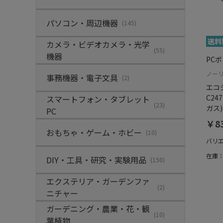
パソコン・周辺機器
(145)
カメラ・ビデオカメラ・光学
(55)
機器
PC
ノー
事務機器・電子文具
(2)
エコジ
C247
スマートフォン・タブレット
(23)
ガス)
PC
￥83
おもちゃ・ゲーム・ホビー
(10)
バリ
在庫
DIY・工具・研究・実験用品
(150)
エクステリア・ガーデンファ
(2)
ニチャー
ガーデニング・農業・花・観
(10)
葉植物