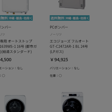
ボンバー
PCボンバー
リツ
ノーリツ
専用 オートストップ
エコジョーズ フルオート
1639WS-1 16号 (都市ガ
GT-C2472AR-1 BL 24号
)(給湯スタンダード)
(LPガス)
4,500
￥94,925
エーション：なし
バリエーション：なし
：○
在庫：○