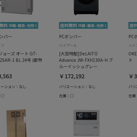
ボンバー
PCボンバー
PC
リツ
ハイアール
ハイ
ョーズ オート GT-
[大型特配]DeLAITO
OKE
2SAR-1 BL 24号 (都市
Advance JW-FXH130A-H ブ
ト
ルーイッシュグレー
,563
￥172,192
￥3
エーション：なし
バリエーション：なし
バリ
：○
在庫：○
在庫