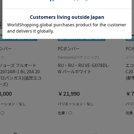
ボンバー
PCボンバー
PC
リツ
Panasonic(パナソニック)
ノー
ジョーズ フルオート
RU・RU・RU VE-GD78DL-
エコ
2072AR-1 BL 20A 20
W パールホワイト
C20
(プロパンガス)(追焚エコ
(都
ーズ)
,000
￥21,990
￥7
エーション：なし
バリエーション：なし
バリ
：○
在庫：○
在庫