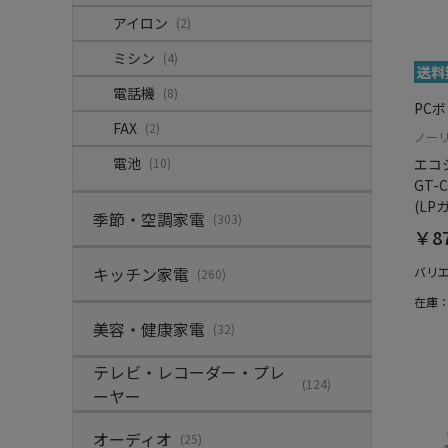
アイロン
(2)
ミシン
(4)
電話機
(8)
PC
FAX
(2)
ノー
電池
エコ
(10)
GT-C
(LP
季節・空調家電
(303)
￥87
キッチン家電
バリ
(260)
在庫
美容・健康家電
(32)
テレビ・レコーダー・プレ
(124)
ーヤー
オーディオ
(25)