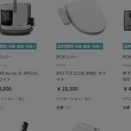
ボンバー
PCボンバー
PC
アール
TOTO
Pan
KI nu-no JC-RPS1A-
BV2 TCF2223E #NW1 ホワ
外で
ホワイト
イト
SVE
,800
￥28,380
￥4
エーション：なし
バリエーション：なし
バリ
：○
在庫：○
在庫