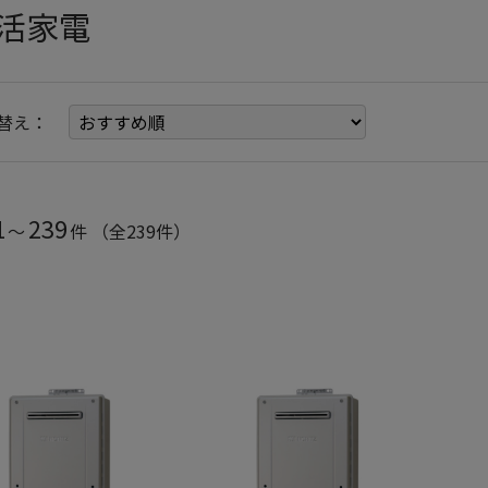
活家電
替え：
1
239
～
件
（全239件）