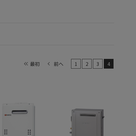
最初
前へ
1
2
3
4