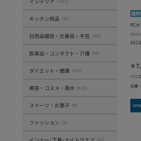
インテリア
(1011)
キッチン用品
(47)
PC
Abit
日用品雑貨・文房具・手芸
(487)
ASC
医薬品・コンタクト・介護
(88)
￥7,
ダイエット・健康
(105)
バリ
在庫
美容・コスメ・香水
(615)
スイーツ・お菓子
(9)
ファッション
(2)
インナー･下着･ナイトウエア
(42)