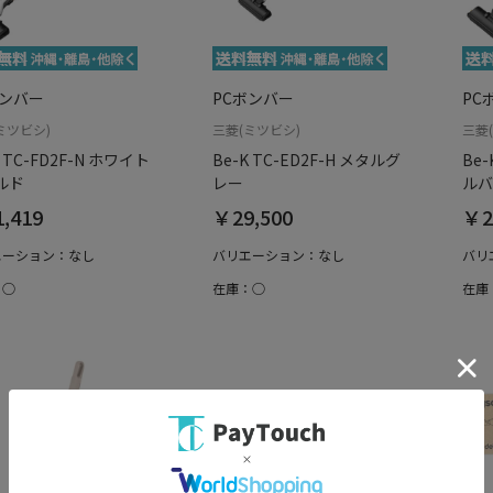
ボンバー
PCボンバー
PC
ミツビシ)
三菱(ミツビシ)
三菱
K TC-FD2F-N ホワイト
Be-K TC-ED2F-H メタルグ
Be-
ルド
レー
ルバ
,419
￥29,500
￥2
エーション：なし
バリエーション：なし
バリ
：○
在庫：○
在庫