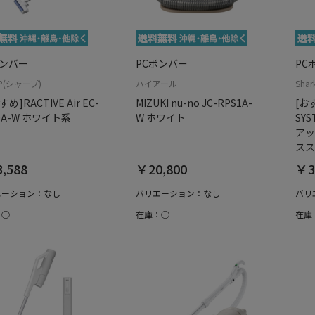
ボンバー
PCボンバー
PC
P(シャープ)
ハイアール
Sha
め]RACTIVE Air EC-
MIZUKI nu-no JC-RPS1A-
[お
0A-W ホワイト系
W ホワイト
SYS
アッ
スス
,588
￥20,800
￥3
エーション：なし
バリエーション：なし
バリ
：○
在庫：○
在庫