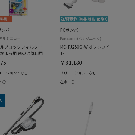
ボンバー
PCボンバー
アルミエコー
Panasonic(パナソニック)
ルブロックフィルター
MC-PJ250G-W オフホワイ
かまち用 窓の通気口用
ト
75
￥31,180
エーション：なし
バリエーション：なし
：○
在庫：○