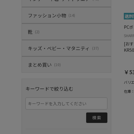
ファッション小物
(14)
PC
靴
(2)
SHAR
[おすす
キッズ・ベビー・マタニティ
(37)
KR5
まとめ買い
(10)
￥53
バリ
キーワードで絞り込む
在庫
検索