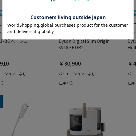
ボンバー
PCボンバー
PC
elax(アビテラックス)
Dyson(ダイソン)
Dys
01-BE ベージュ
Dyson Digital Slim Origin
Dys
SV18 FF OR2
Fluf
910
￥30,900
￥4
エーション：なし
バリエーション：なし
バリ
：○
在庫：○
在庫