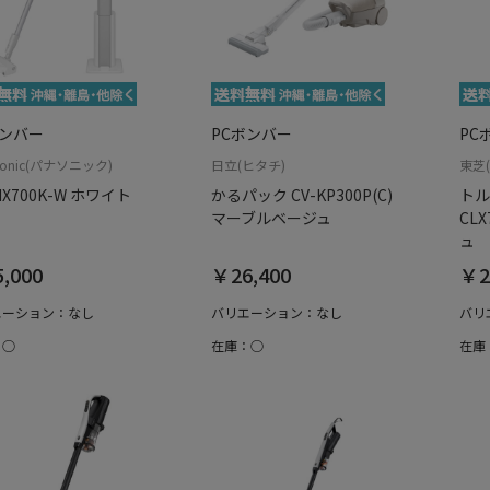
ボンバー
PCボンバー
PC
sonic(パナソニック)
日立(ヒタチ)
東芝(
NX700K-W ホワイト
かるパック CV-KP300P(C)
トル
マーブルベージュ
CL
ュ
,000
￥26,400
￥2
エーション：なし
バリエーション：なし
バリ
：○
在庫：○
在庫