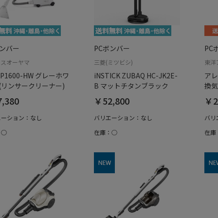
ボンバー
PCボンバー
PC
リスオーヤマ
三菱(ミツビシ)
東洋
-P1600-HW グレーホワ
iNSTICK ZUBAQ HC-JK2E-
アレ
 (リンサークリーナー)
B マットチタンブラック
換気
,380
￥52,800
￥2
エーション：なし
バリエーション：なし
バリ
：○
在庫：○
在庫