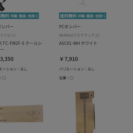
ボンバー
PCボンバー
(ミツビシ)
Abitelax(アビテラックス)
K TC-FM2F-S クールシ
ASC01-WH ホワイト
ー
3,350
￥7,910
エーション：なし
バリエーション：なし
：○
在庫：○