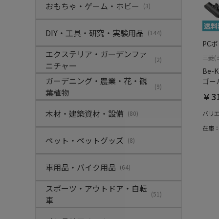
おもちゃ・ゲーム・ホビー
(3)
DIY・工具・研究・実験用品
(144)
PC
エクステリア・ガーデンファ
三菱(
(2)
ニチャー
Be-
ガーデニング・農業・花・観
ゴー
(9)
葉植物
￥31
木材・建築資材・設備
(80)
バリ
在庫
ペット・ペットグッズ
(8)
車用品・バイク用品
(64)
スポーツ・アウトドア・自転
(51)
車