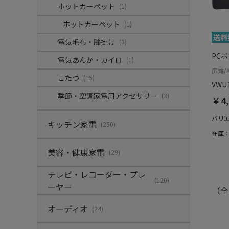
ホットカーペット
(1)
ホットカーペット
(1)
電気毛布・膝掛け
(3)
PC
電気あんか・カイロ
(1)
広電/K
こたつ
(15)
VWU
季節・空調家電用アクセサリー
(3)
￥4,
バリ
キッチン家電
(250)
在庫
美容・健康家電
(29)
テレビ・レコーダー・プレ
(120)
ーヤー
（全
オーディオ
(24)