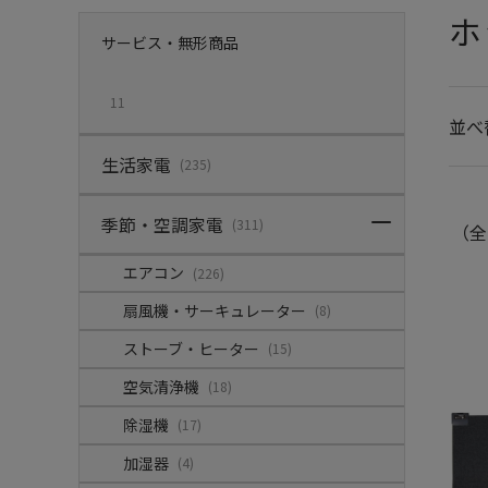
ホ
サービス・無形商品
11
並べ
生活家電
(235)
季節・空調家電
(311)
（全
エアコン
(226)
扇風機・サーキュレーター
(8)
ストーブ・ヒーター
(15)
空気清浄機
(18)
除湿機
(17)
加湿器
(4)