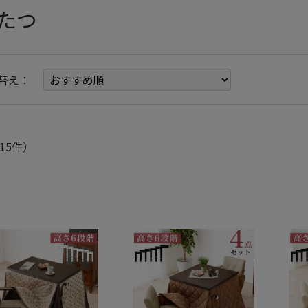
たつ
替え：
15件）