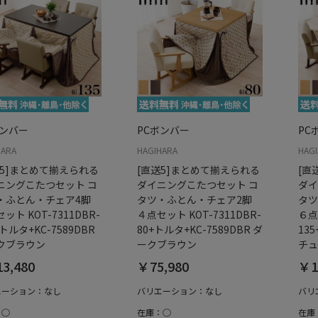
ボンバー
PCボンバー
PC
HARA
HAGIHARA
HAG
送5]まとめて揃えられる
[直送5]まとめて揃えられる
[直
ニングこたつセット コ
ダイニングこたつセット コ
ダイ
・ふとん・チェア4脚
タツ・ふとん・チェア2脚
タツ
ット KOT-7311DBR-
４点セット KOT-7311DBR-
６点
+トルタ+KC-7589DBR
80+トルタ+KC-7589DBR ダ
135
クブラウン
ークブラウン
チュ
3,480
￥75,980
￥1
エーション：なし
バリエーション：なし
バリ
：○
在庫：○
在庫