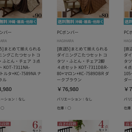
ボンバー
PCボンバー
PC
HARA
HAGIHARA
HAG
送5]まとめて揃えられる
[直送5]まとめて揃えられる
[直
ニングこたつセット コ
ダイニングこたつセット コ
ダイ
・ふとん・チェア ３点
タツ・ふとん・チェア2脚
タツ
 KOT-7311NA-
４点セット KOT-7311DBR-
４点
+トルタ+KC-7589NA ナ
80+マロン+KC-7589DBR ダ
105
ラル
ークブラウン
ダー
,980
￥76,980
￥7
エーション：なし
バリエーション：なし
バリ
：○
在庫：○
在庫