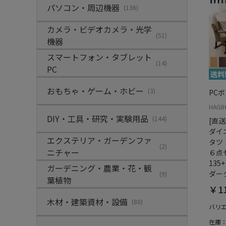
パソコン・周辺機器
(136)
カメラ・ビデオカメラ・光学
(51)
機器
スマートフォン・タブレット
(14)
PC
おもちゃ・ゲーム・ホビー
(3)
PC
HAGI
DIY・工具・研究・実験用品
(144)
[直
ダイ
エクステリア・ガーデンファ
タツ
(2)
ニチャー
６点セ
135
ガーデニング・農業・花・観
ダー
(9)
葉植物
￥11
木材・建築資材・設備
(80)
バリ
在庫