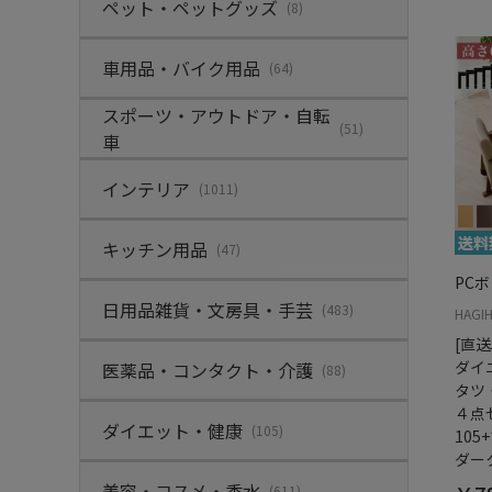
ペット・ペットグッズ
(8)
車用品・バイク用品
(64)
スポーツ・アウトドア・自転
(51)
車
インテリア
(1011)
キッチン用品
(47)
PC
日用品雑貨・文房具・手芸
(483)
HAGI
[直
ダイ
医薬品・コンタクト・介護
(88)
タツ
４点セ
ダイエット・健康
(105)
105
ダー
美容・コスメ・香水
(611)