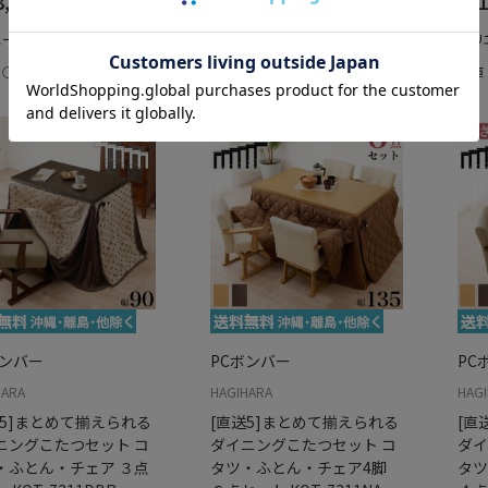
,980
￥78,980
￥1
エーション：なし
バリエーション：なし
バリ
：○
在庫：○
在庫
ボンバー
PCボンバー
PC
HARA
HAGIHARA
HAG
送5]まとめて揃えられる
[直送5]まとめて揃えられる
[直
ニングこたつセット コ
ダイニングこたつセット コ
ダイ
・ふとん・チェア ３点
タツ・ふとん・チェア4脚
タツ