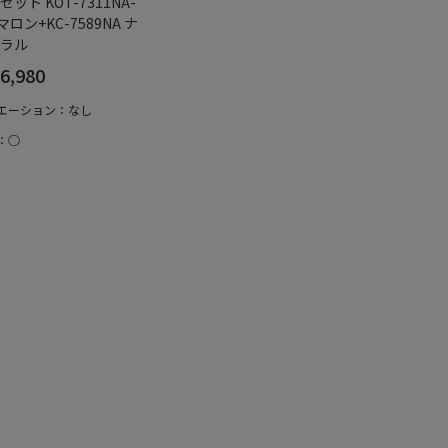
セット KOT-7311NA-
マロン+KC-7589NA ナ
ラル
6,980
エーション：なし
：○