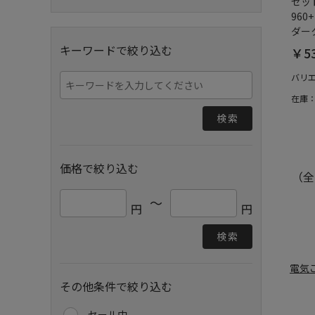
セット
960
ダー
キーワードで絞り込む
￥53
バリ
在庫
検索
価格で絞り込む
（全
～
円
円
検索
電気
その他条件で絞り込む
セール中