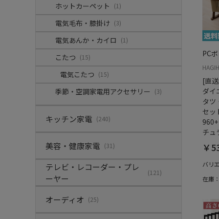
ホットカーペット
(1)
電気毛布・膝掛け
(3)
電気あんか・カイロ
(1)
PC
こたつ
(15)
HAGI
電気こたつ
(15)
[直
ダイ
季節・空調家電用アクセサリー
(3)
タツ
セット
キッチン家電
(240)
960
チュ
美容・健康家電
￥53
(31)
バリ
テレビ・レコーダー・プレ
(121)
ーヤー
在庫
オーディオ
(25)