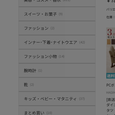
￥78
バリ
スイーツ・お菓子
(9)
在庫
ファッション
(2)
インナー･下着･ナイトウエア
(42)
ファッション小物
(14)
腕時計
(1)
靴
(2)
PC
HAGI
キッズ・ベビー・マタニティ
(37)
[直
ダイ
タツ
まとめ買い
(10)