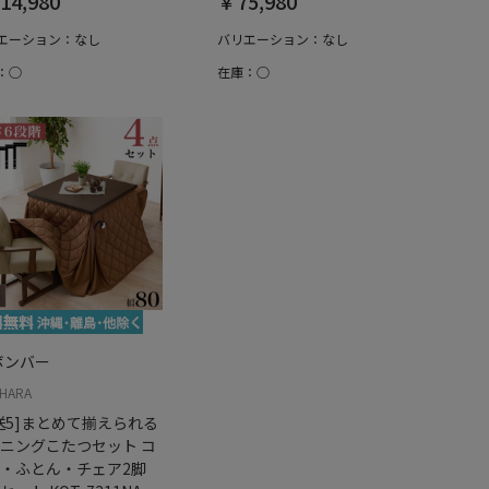
14,980
￥75,980
エーション：なし
バリエーション：なし
：○
在庫：○
ボンバー
IHARA
送5]まとめて揃えられる
ニングこたつセット コ
・ふとん・チェア2脚