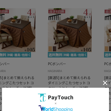
ボンバー
PCボンバー
PC
HARA
HAGIHARA
HAG
送5]まとめて揃えられる
[直送5]まとめて揃えられる
[直
ニングこたつセット コ
ダイニングこたつセット コ
ダイ
・ふとん・チェア2脚
タツ・ふとん・チェア2脚
タツ
ット KOT-7311DBR-
４点セット KOT-7311NA-
６点
+マロン+KC-7589DBR
105+マロン+KC-7589NA ナ
135
クブラウン
チュラル
ダー