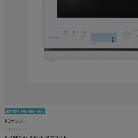
PCボンバー
SHARP(シャープ)
PLAINLY RE-WF276-W ホワイト