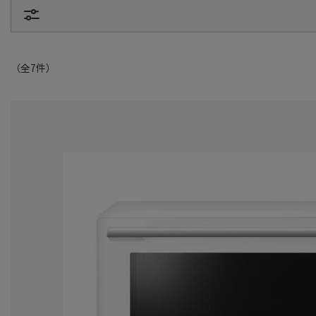
（全
7
件
）