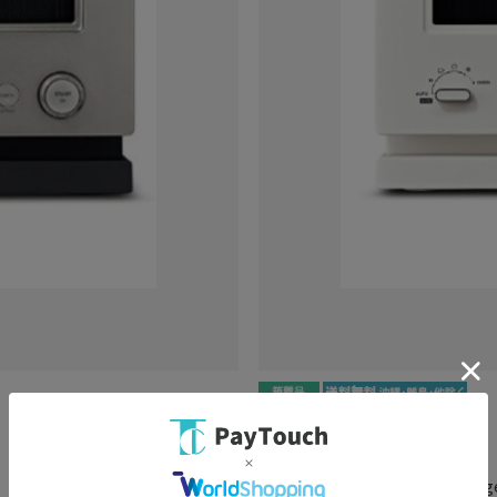
PCボンバー
バルミューダ
[箱難ありC]BALMUDA The Rang