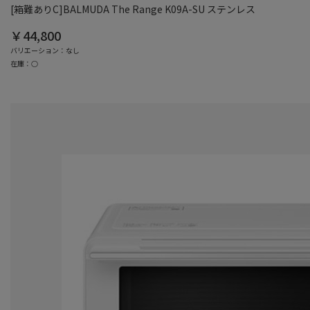
[箱難ありC]BALMUDA The Range K09A-SU ステンレス
￥44,800
バリエーション：なし
在庫：○