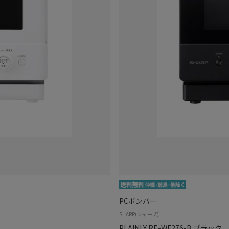
PCボンバー
SHARP(シャープ)
PLAINLY RE-WF276-B ブラック