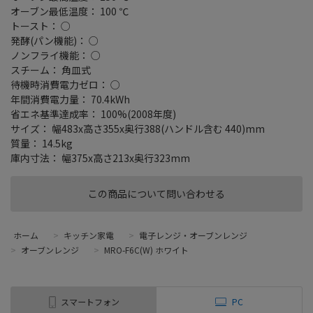
オーブン最低温度： 100 ℃
トースト： ○
発酵(パン機能)： ○
ノンフライ機能： ○
スチーム： 角皿式
待機時消費電力ゼロ： ○
年間消費電力量： 70.4kWh
省エネ基準達成率： 100%(2008年度)
サイズ： 幅483x高さ355x奥行388(ハンドル含む 440)mm
質量： 14.5kg
庫内寸法： 幅375x高さ213x奥行323mm
この商品について問い合わせる
ホーム
>
キッチン家電
>
電子レンジ・オーブンレンジ
>
オーブンレンジ
>
MRO-F6C(W) ホワイト
スマートフォン
PC