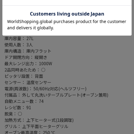
くく、落としやすい。
・250度オーブン（1段）を備え、スイーツも焼き物も手軽に作れ
る。天面全体にグリルのヒーターユニットを搭載し、ムラを抑えて
焼き上げる。
タイプ： オーブンレンジ
庫内容量： 27L
使用人数： 3人
庫内構造： 庫内フラット
ドア開閉方向： 縦開き
最大レンジ出力： 1000W
2品同時あたため： ○
ピッタリ設置： 背面
センサー： 温度センサー
電源(周波数)： 50/60Hz対応(ヘルツフリー)
付属品： 外して丸洗いテーブルプレート(オーブン兼用)
自動メニュー数： 74
レシピ数： 91
脱臭： ○
加熱方式： 上下ヒーター式(1段調理)
グリル： 上下平面ヒーターグリル
オーブン最高温度： 250 ℃