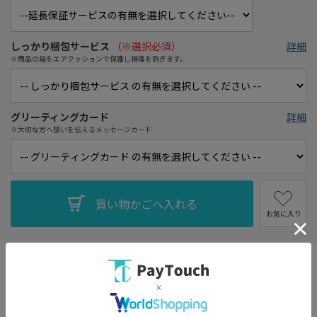
しっかり梱包サービス
（※選択必須）
詳細
※商品の箱をエアクッションで保護し損傷を防ぎます。
グリーティングカード
詳細
※大切な方へ想いを伝えるメッセージカード
お気に入り
・コンパクト、ワイド&フラット庫内のオーブンレンジ（27L）。
庫内幅39cmで大きな皿やピザなどが出し入れしやすい。
・セラミック製のテーブルプレートで、調理後の汚れを落としやす
い。庫内側面・背面にはシリコン系塗装を採用し、汚れが付きに