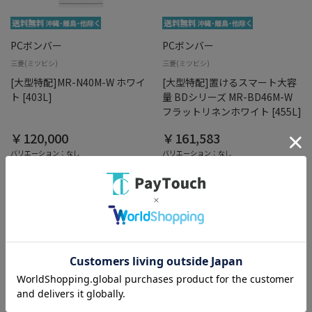
PCボンバー
PCボンバー
三菱(ミツビシ)
三菱(ミツビシ)
[大型特配]MR-N40M-W ホワイ
[大型特配]置けるスマート大容
ト [403L]
量 BDシリーズ MR-BD46M-W
フラットリネンホワイト [455L]
￥120,000
￥161,583
バリエーション：なし
バリエーション：なし
在庫：○
在庫：○