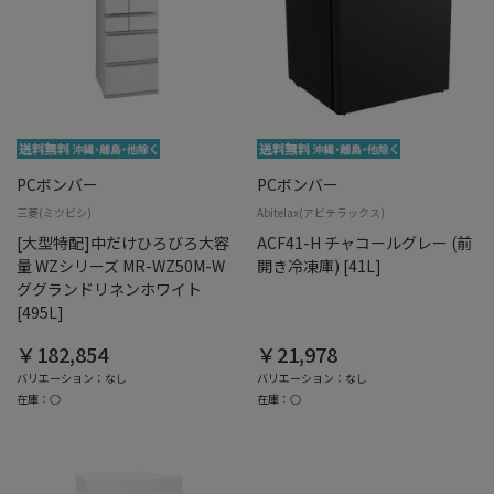
PCボンバー
PCボンバー
三菱(ミツビシ)
Abitelax(アビテラックス)
[大型特配]中だけひろびろ大容
ACF41-H チャコールグレー (前
量 WZシリーズ MR-WZ50M-W
開き冷凍庫) [41L]
ググランドリネンホワイト
[495L]
￥182,854
￥21,978
バリエーション：なし
バリエーション：なし
在庫：○
在庫：○