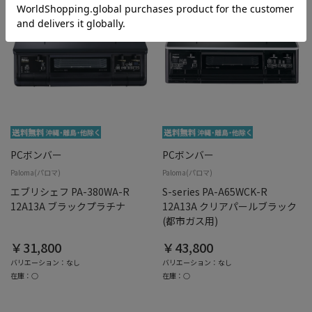
PCボンバー
PCボンバー
Paloma(パロマ)
Paloma(パロマ)
エブリシェフ PA-380WA-R
S-series PA-A65WCK-R
12A13A ブラックプラチナ
12A13A クリアパールブラック
(都市ガス用)
￥31,800
￥43,800
バリエーション：なし
バリエーション：なし
在庫：○
在庫：○