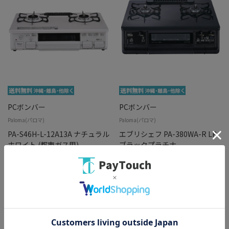
PCボンバー
PCボンバー
Paloma(パロマ)
Paloma(パロマ)
PA-S46H-L-12A13A ナチュラル
エブリシェフ PA-380WA-R LP
ホワイト (都市ガス用)
ブラックプラチナ
￥20,480
￥31,800
バリエーション：なし
バリエーション：なし
在庫：○
在庫：○