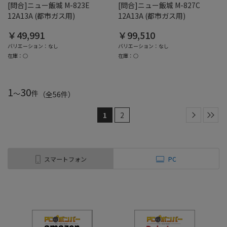
[問合]ニュー飯城 M-823E
[問合]ニュー飯城 M-827C
12A13A (都市ガス用)
12A13A (都市ガス用)
￥49,991
￥99,510
バリエーション：なし
バリエーション：なし
在庫：○
在庫：○
1
30
～
件
（全
56
件
）
1
2
スマートフォン
PC