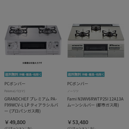
PCボンバー
PCボンバー
Paloma(パロマ)
ノーリツ
GRANDCHEF プレミアム PA-
Fami N3WV6RWTP2SI 12A13A
F99WCV-L LP ティアラシルバ
ムーンシルバー (都市ガス用)
ー (プロパンガス用)
￥49,800
￥53,480
バリエーション：なし
バリエーション：なし