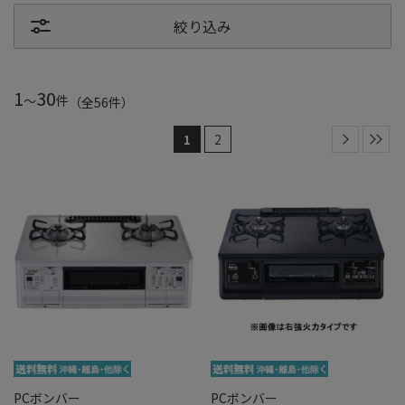
絞り込み
1
30
～
件
（全
56
件
）
1
2
PCボンバー
PCボンバー